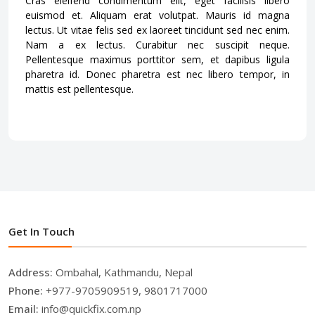
Cras eleifend condimentum elit, eget facilisis libero
euismod et. Aliquam erat volutpat. Mauris id magna
lectus. Ut vitae felis sed ex laoreet tincidunt sed nec enim.
Nam a ex lectus. Curabitur nec suscipit neque.
Pellentesque maximus porttitor sem, et dapibus ligula
pharetra id. Donec pharetra est nec libero tempor, in
mattis est pellentesque.
Get In Touch
Address:
Ombahal, Kathmandu, Nepal
Phone:
+977-9705909519, 9801717000
Email:
info@quickfix.com.np