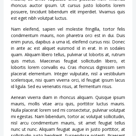
rhoncus auctor ipsum. Ut cursus justo lobortis lorem
posuere, tincidunt bibendum elit imperdiet. Vivamus quis
est eget nibh volutpat luctus.
Nam eleifend, sapien vel molestie fringilla, tortor felis
condimentum mauris, non pharetra orci est in dui. Duis
enim purus, dapibus a urna id, eleifend cursus nisi. Donec
in ante ac est aliquet euismod id in erat. In in sodales
quam. Aliquam libero tellus, pulvinar ut lobortis at, rutrum
quis metus. Maecenas feugiat sollicitudin libero, et
lobortis lorem convallis eu. Cras rhoncus dignissim sem
placerat elementum. Integer vulputate, nisl a vestibulum
scelerisque, nisi quam viverra orci, id feugiat ipsum lacus
id ligula. Sed eu venenatis risus, at fermentum risus.
Aenean viverra diam in rhoncus aliquam. Quisque ipsum
mauris, mollis vitae arcu quis, porttitor luctus mauris.
Nulla placerat lorem sed mi consectetur, pulvinar volutpat
mi egestas. Nam bibendum, tortor ac volutpat sollicitudin,
nisl arcu condimentum mauris, sit amet feugiat tellus
nunc ut nunc. Aliquam feugiat augue in justo porttitor, at
sollicitudin justo hendrerit. Suspendisse potenti. Praesent