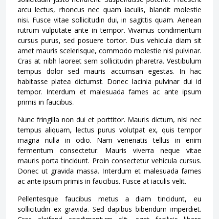
arcu lectus, rhoncus nec quam iaculis, blandit molestie
nisi. Fusce vitae sollicitudin dui, in sagittis quam. Aenean
rutrum vulputate ante in tempor. Vivamus condimentum
cursus purus, sed posuere tortor. Duis vehicula diam sit
amet mauris scelerisque, commodo molestie nisl pulvinar.
Cras at nibh laoreet sem sollicitudin pharetra. Vestibulum
tempus dolor sed mauris accumsan egestas. In hac
habitasse platea dictumst. Donec lacinia pulvinar dui id
tempor. Interdum et malesuada fames ac ante ipsum
primis in faucibus.
Nunc fringilla non dui et porttitor. Mauris dictum, nisl nec
tempus aliquam, lectus purus volutpat ex, quis tempor
magna nulla in odio. Nam venenatis tellus in enim
fermentum consectetur. Mauris viverra neque vitae
mauris porta tincidunt. Proin consectetur vehicula cursus.
Donec ut gravida massa. Interdum et malesuada fames
ac ante ipsum primis in faucibus. Fusce at iaculis velit.
Pellentesque faucibus metus a diam tincidunt, eu
sollicitudin ex gravida. Sed dapibus bibendum imperdiet.